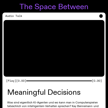
The Space Between
Audio Talk
[Play]
[
0.00
]
[
0.00
]
Meaningful Decisions
Was sind eigentlich KI-Agenten und wo kann man in Computerspielen
tatsächlich von intelligentem Verhalten sprechen? Kay Bennemann und