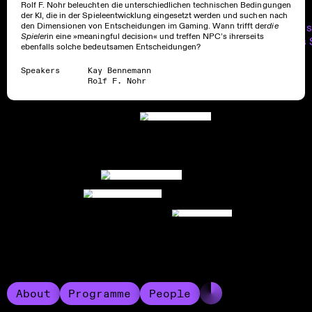
Rolf F. Nohr beleuchten die unterschiedlichen technischen Bedingungen
der KI, die in der Spieleentwicklung eingesetzt werden und suchen nach
Was weiß ein s
den Dimensionen von Entscheidungen im Gaming. Wann trifft der
die
Spieler
in eine »meaningful decision« und treffen NPC’s ihrerseits
Auto über das 
ebenfalls solche bedeutsamen Entscheidungen?
Speakers
Kay Bennemann
Rolf F. Nohr
About
Programme
People