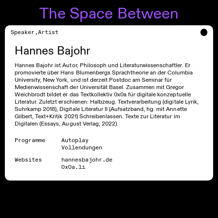
The Space Between
Speaker,Artist
Hannes Bajohr
Hannes Bajohr ist Autor, Philosoph und Literaturwissenschaftler. Er
promovierte über Hans Blumenbergs Sprachtheorie an der Columbia
University, New York, und ist derzeit Postdoc am Seminar für
Medienwissenschaft der Universität Basel. Zusammen mit Gregor
Weichbrodt bildet er das Textkollektiv 0x0a für digitale konzeptuelle
Literatur. Zuletzt erschienen: Halbzeug. Textverarbeitung (digitale Lyrik,
Suhrkamp 2018), Digitale Literatur II (Aufsatzband, hg. mit Annette
Gilbert, Text+Kritik 2021) Schreibenlassen. Texte zur Literatur im
Digitalen (Essays, August Verlag, 2022).
Programme
Autoplay
Vollendungen
Website
s
hannesbajohr.de
0x0a.li