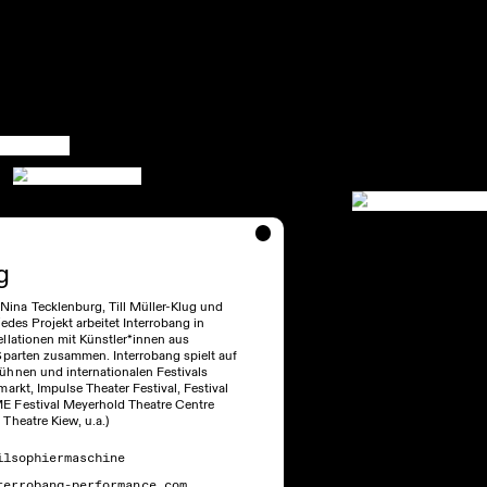
g
na Tecklenburg, Till Müller-Klug und
jedes Projekt arbeitet Interrobang in
llationen mit Künstler*innen aus
Sparten zusammen. Interrobang spielt auf
hnen und internationalen Festivals
arkt, Impulse Theater Festival, Festival
 Festival Meyerhold Theatre Centre
Theatre Kiew, u.a.)
ilsophiermaschine
terrobang-performance.com