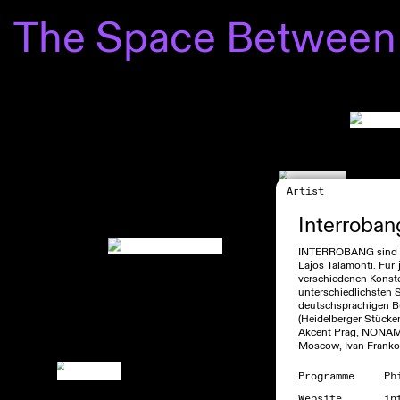
The Space Between
Artist
Interroban
INTERROBANG sind Ni
Lajos Talamonti. Für 
verschiedenen Konste
unterschiedlichsten 
deutschsprachigen Bü
(Heidelberger Stückem
Akcent Prag, NONAME
Moscow, Ivan Franko 
Programme
Ph
Website
in